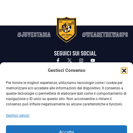
#JUVESTABIA
#WEARETHEWASPS
SEGUICI SUI SOCIAL
Privacy Policy
Cookie Policy
Termini e condizioni generali
Gestisci Consenso
Per fornire le migliori esperienze, utilizziamo tecnologie come i cookie per
La Società ha nominato il Responsabile della Protezione dei Dati Personali (DPO), figura specializzata che vigila sulle modalità
memorizzare e/o accedere alle informazioni del dispositivo. Il consenso a
adottate dalla nostra Società per tutelare i Suoi dati personali.
queste tecnologie ci permetterà di elaborare dati come il comportamento di
navigazione o ID unici su questo sito. Non acconsentire o ritirare il
Per contattare il DPO può scrivere a
consenso può influire negativamente su alcune caratteristiche e funzioni.
dpo@ssjuvestabia.it
Gestisci servizi
Può contattare sempre
dpo@ssjuvestabia.it
Accetta