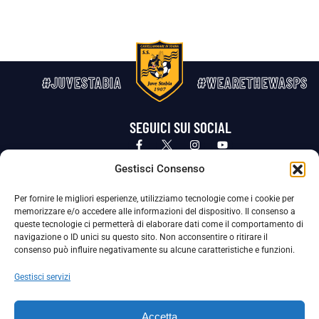
#JUVESTABIA
#WEARETHEWASPS
SEGUICI SUI SOCIAL
Privacy Policy
Cookie Policy
Termini e condizioni generali
Gestisci Consenso
Per fornire le migliori esperienze, utilizziamo tecnologie come i cookie per
La Società ha nominato il Responsabile della Protezione dei Dati Personali (DPO), figura specializzata che vigila sulle modalità
memorizzare e/o accedere alle informazioni del dispositivo. Il consenso a
adottate dalla nostra Società per tutelare i Suoi dati personali.
queste tecnologie ci permetterà di elaborare dati come il comportamento di
navigazione o ID unici su questo sito. Non acconsentire o ritirare il
Per contattare il DPO può scrivere a
consenso può influire negativamente su alcune caratteristiche e funzioni.
dpo@ssjuvestabia.it
Gestisci servizi
Può contattare sempre
dpo@ssjuvestabia.it
Accetta