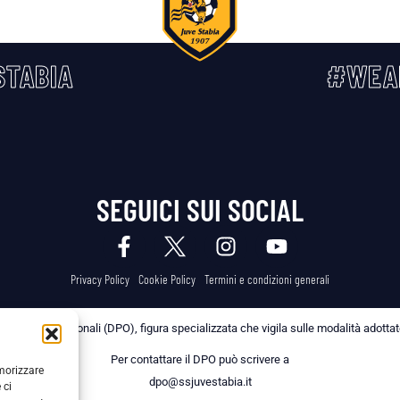
TABIA
#WEA
SEGUICI SUI SOCIAL
Privacy Policy
Cookie Policy
Termini e condizioni generali
 dei Dati Personali (DPO), figura specializzata che vigila sulle modalità adottate 
Per contattare il DPO può scrivere a
emorizzare
dpo@ssjuvestabia.it
 ci