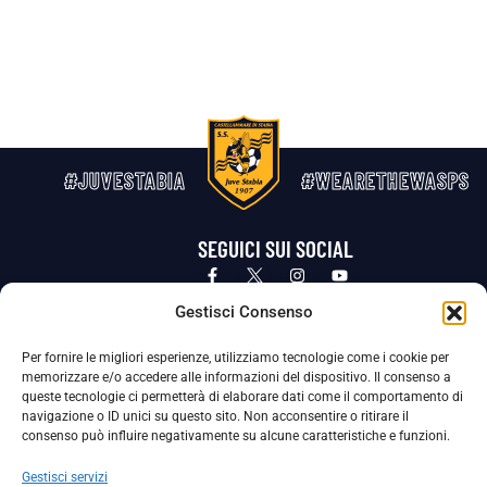
#JUVESTABIA
#WEARETHEWASPS
SEGUICI SUI SOCIAL
Privacy Policy
Cookie Policy
Termini e condizioni generali
Gestisci Consenso
Per fornire le migliori esperienze, utilizziamo tecnologie come i cookie per
La Società ha nominato il Responsabile della Protezione dei Dati Personali (DPO), figura specializzata che vigila sulle modalità
memorizzare e/o accedere alle informazioni del dispositivo. Il consenso a
adottate dalla nostra Società per tutelare i Suoi dati personali.
queste tecnologie ci permetterà di elaborare dati come il comportamento di
navigazione o ID unici su questo sito. Non acconsentire o ritirare il
Per contattare il DPO può scrivere a
consenso può influire negativamente su alcune caratteristiche e funzioni.
dpo@ssjuvestabia.it
Gestisci servizi