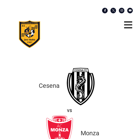
Cesena
vs
Monza