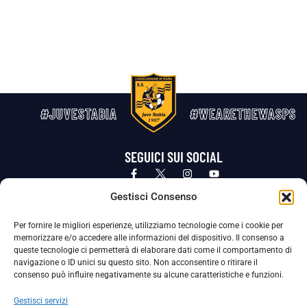
#JUVESTABIA
#WEARETHEWASPS
SEGUICI SUI SOCIAL
Privacy Policy
Cookie Policy
Termini e condizioni generali
Gestisci Consenso
Per fornire le migliori esperienze, utilizziamo tecnologie come i cookie per
La Società ha nominato il Responsabile della Protezione dei Dati Personali (DPO), figura specializzata che vigila sulle modalità
memorizzare e/o accedere alle informazioni del dispositivo. Il consenso a
adottate dalla nostra Società per tutelare i Suoi dati personali.
queste tecnologie ci permetterà di elaborare dati come il comportamento di
navigazione o ID unici su questo sito. Non acconsentire o ritirare il
Per contattare il DPO può scrivere a
consenso può influire negativamente su alcune caratteristiche e funzioni.
dpo@ssjuvestabia.it
Gestisci servizi