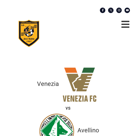
Venezia
vs
Avellino