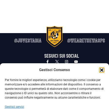
#JUVESTABIA
#WEARETHEWASPS
SEGUICI SUI SOCIAL
Privacy Policy
Cookie Policy
Termini e condizioni generali
Gestisci Consenso
Per fornire le migliori esperienze, utilizziamo tecnologie come i cookie per
La Società ha nominato il Responsabile della Protezione dei Dati Personali (DPO), figura specializzata che vigila sulle modalità
memorizzare e/o accedere alle informazioni del dispositivo. Il consenso a
adottate dalla nostra Società per tutelare i Suoi dati personali.
queste tecnologie ci permetterà di elaborare dati come il comportamento di
navigazione o ID unici su questo sito. Non acconsentire o ritirare il
Per contattare il DPO può scrivere a
consenso può influire negativamente su alcune caratteristiche e funzioni.
dpo@ssjuvestabia.it
Gestisci servizi