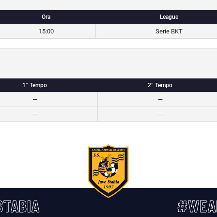
Ora
League
15:00
Serie BKT
1° Tempo
2° Tempo
—
—
—
—
TABIA
#WEA