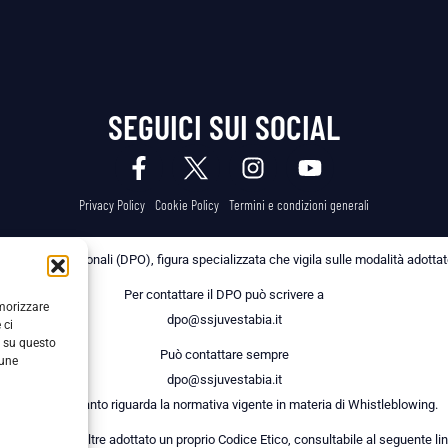
SEGUICI SUI SOCIAL
Privacy Policy
Cookie Policy
Termini e condizioni generali
 dei Dati Personali (DPO), figura specializzata che vigila sulle modalità adottate 
Per contattare il DPO può scrivere a
emorizzare
dpo@ssjuvestabia.it
 ci
i su questo
Può contattare sempre
cune
dpo@ssjuvestabia.it
anche per quanto riguarda la normativa vigente in materia di Whistleblowing.
a Società ha inoltre adottato un proprio Codice Etico, consultabile al seguente lin