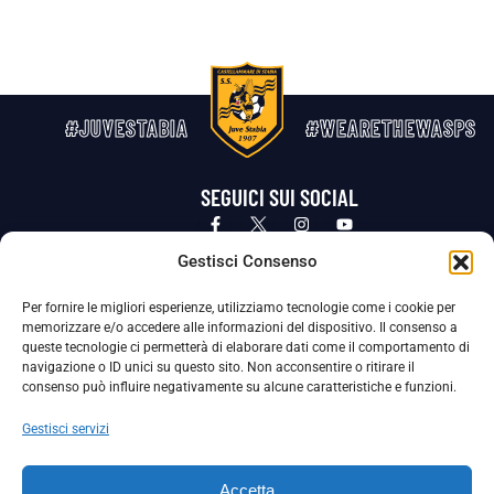
#JUVESTABIA
#WEARETHEWASPS
SEGUICI SUI SOCIAL
Privacy Policy
Cookie Policy
Termini e condizioni generali
Gestisci Consenso
Per fornire le migliori esperienze, utilizziamo tecnologie come i cookie per
La Società ha nominato il Responsabile della Protezione dei Dati Personali (DPO), figura specializzata che vigila sulle modalità
memorizzare e/o accedere alle informazioni del dispositivo. Il consenso a
adottate dalla nostra Società per tutelare i Suoi dati personali.
queste tecnologie ci permetterà di elaborare dati come il comportamento di
navigazione o ID unici su questo sito. Non acconsentire o ritirare il
Per contattare il DPO può scrivere a
consenso può influire negativamente su alcune caratteristiche e funzioni.
dpo@ssjuvestabia.it
Gestisci servizi
Può contattare sempre
dpo@ssjuvestabia.it
Accetta