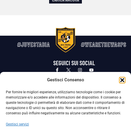
#JUVESTABIA
#WEARETHEWASPS
SEGUICI SUI SOCIAL
Privacy Policy
Cookie Policy
Termini e condizioni generali
Gestisci Consenso
Per fornire le migliori esperienze, utilizziamo tecnologie come i cookie per
La Società ha nominato il Responsabile della Protezione dei Dati Personali (DPO), figura specializzata che vigila sulle modalità
memorizzare e/o accedere alle informazioni del dispositivo. Il consenso a
adottate dalla nostra Società per tutelare i Suoi dati personali.
queste tecnologie ci permetterà di elaborare dati come il comportamento di
navigazione o ID unici su questo sito. Non acconsentire o ritirare il
Per contattare il DPO può scrivere a
consenso può influire negativamente su alcune caratteristiche e funzioni.
dpo@ssjuvestabia.it
Gestisci servizi
Può contattare sempre