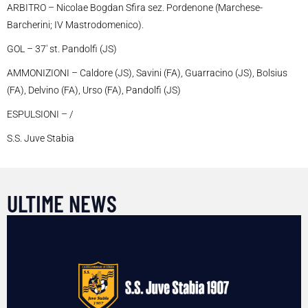
ARBITRO – Nicolae Bogdan Sfira sez. Pordenone (Marchese-
Barcherini; IV Mastrodomenico).
GOL – 37′ st. Pandolfi (JS)
AMMONIZIONI – Caldore (JS), Savini (FA), Guarracino (JS), Bolsius
(FA), Delvino (FA), Urso (FA), Pandolfi (JS)
ESPULSIONI – /
S.S. Juve Stabia
ULTIME NEWS