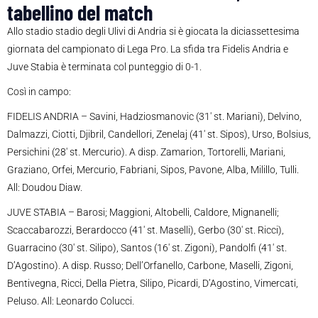
tabellino del match
Allo stadio stadio degli Ulivi di Andria si è giocata la diciassettesima
giornata del campionato di Lega Pro. La sfida tra Fidelis Andria e
Juve Stabia è terminata col punteggio di 0-1.
Così in campo:
FIDELIS ANDRIA – Savini, Hadziosmanovic (31′ st. Mariani), Delvino,
Dalmazzi, Ciotti, Djibril, Candellori, Zenelaj (41′ st. Sipos), Urso, Bolsius,
Persichini (28′ st. Mercurio). A disp. Zamarion, Tortorelli, Mariani,
Graziano, Orfei, Mercurio, Fabriani, Sipos, Pavone, Alba, Milillo, Tulli.
All: Doudou Diaw.
JUVE STABIA – Barosi; Maggioni, Altobelli, Caldore, Mignanelli;
Scaccabarozzi, Berardocco (41′ st. Maselli), Gerbo (30′ st. Ricci),
Guarracino (30′ st. Silipo), Santos (16′ st. Zigoni), Pandolfi (41′ st.
D’Agostino). A disp. Russo; Dell’Orfanello, Carbone, Maselli, Zigoni,
Bentivegna, Ricci, Della Pietra, Silipo, Picardi, D’Agostino, Vimercati,
Peluso. All: Leonardo Colucci.