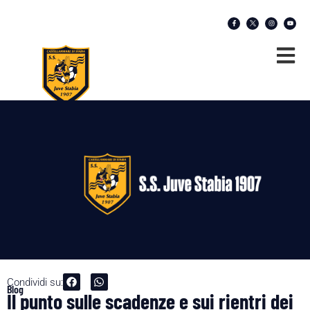
Condividi su:
Blog
Il punto sulle scadenze e sui rientri dei