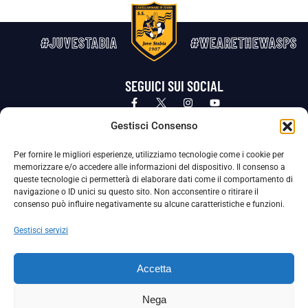
#JUVESTABIA
#WEARETHEWASPS
SEGUICI SUI SOCIAL
Privacy Policy
Cookie Policy
Termini e condizioni generali
Gestisci Consenso
Per fornire le migliori esperienze, utilizziamo tecnologie come i cookie per
La Società ha nominato il Responsabile della Protezione dei Dati Personali (DPO), figura specializzata che vigila sulle modalità
memorizzare e/o accedere alle informazioni del dispositivo. Il consenso a
adottate dalla nostra Società per tutelare i Suoi dati personali.
queste tecnologie ci permetterà di elaborare dati come il comportamento di
navigazione o ID unici su questo sito. Non acconsentire o ritirare il
Per contattare il DPO può scrivere a
consenso può influire negativamente su alcune caratteristiche e funzioni.
dpo@ssjuvestabia.it
Gestisci servizi
Può contattare sempre
dpo@ssjuvestabia.it
Accetta
anche per quanto riguarda la normativa vigente in materia di Whistleblowing.
Nega
La Società ha inoltre adottato un proprio Codice Etico, consultabile al seguente link: