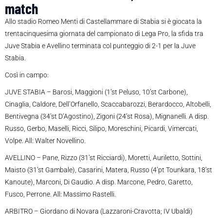
match
Allo stadio Romeo Menti di Castellammare di Stabia si è giocata la
trentacinquesima giornata del campionato di Lega Pro, la sfida tra
Juve Stabia e Avellino terminata col punteggio di 2-1 per la Juve
Stabia.
Così in campo:
JUVE STABIA – Barosi, Maggioni (1’st Peluso, 10’st Carbone),
Cinaglia, Caldore, Dell’Orfanello, Scaccabarozzi, Berardocco, Altobelli,
Bentivegna (34’st D’Agostino), Zigoni (24’st Rosa), Mignanelli. A disp.
Russo, Gerbo, Maselli, Ricci, Silipo, Moreschini, Picardi, Vimercati,
Volpe. All: Walter Novellino.
AVELLINO – Pane, Rizzo (31’st Ricciardi), Moretti, Auriletto, Sottini,
Maisto (31’st Gambale), Casarini, Matera, Russo (4’pt Tounkara, 18’st
Kanoute), Marconi, Di Gaudio. A disp. Marcone, Pedro, Garetto,
Fusco, Perrone. All: Massimo Rastelli.
ARBITRO – Giordano di Novara (Lazzaroni-Cravotta; IV Ubaldi)