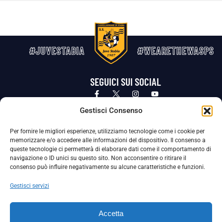
#JUVESTABIA
#WEARETHEWASPS
SEGUICI SUI SOCIAL
Privacy Policy
Cookie Policy
Termini e condizioni generali
Gestisci Consenso
Per fornire le migliori esperienze, utilizziamo tecnologie come i cookie per
La Società ha nominato il Responsabile della Protezione dei Dati Personali (DPO), figura specializzata che vigila sulle modalità
memorizzare e/o accedere alle informazioni del dispositivo. Il consenso a
adottate dalla nostra Società per tutelare i Suoi dati personali.
queste tecnologie ci permetterà di elaborare dati come il comportamento di
navigazione o ID unici su questo sito. Non acconsentire o ritirare il
Per contattare il DPO può scrivere a
consenso può influire negativamente su alcune caratteristiche e funzioni.
dpo@ssjuvestabia.it
Gestisci servizi
Può contattare sempre
dpo@ssjuvestabia.it
Accetta
anche per quanto riguarda la normativa vigente in materia di Whistleblowing.