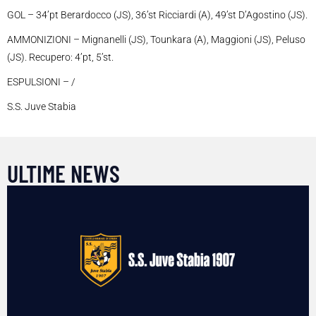
GOL – 34’pt Berardocco (JS), 36’st Ricciardi (A), 49’st D’Agostino (JS).
AMMONIZIONI – Mignanelli (JS), Tounkara (A), Maggioni (JS), Peluso
(JS). Recupero: 4’pt, 5’st.
ESPULSIONI – /
S.S. Juve Stabia
ULTIME NEWS