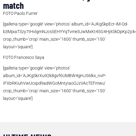
match
FOTO Paolo Furrer
[galleria type=’google’ view=’photos’ album_id=’AJKgSkpEcr-iM-Od-
b3MjxaT3zy7tHvlgmNJcs5EHYYqTvme3JwMxKt45G4HjX0kDpKp2jck4
crop_thumb=’crop’ main_size=’1600′ thumb_size=’150′
layout=’square’]
FOTO Francesco Saya
[galleria type=’google’ view=’photos’
album_id=’AJKgSkrXu92k8gvf6UMBW4gHJ56lkx_nvP-
IFXbRKiuhVwUcxpd9adWGoMntyIaoOJzVAcTEFmwu’
crop_thumb=’crop’ main_size=’1600′ thumb_size=’150′
layout=’square’]