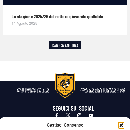
La stagione 2025/26 del settore giovanile gialloblù
11 Agosto 2025
CARICA ANCORA
#JUVESTABIA
#WEARETHEWASPS
SEGUICI SUI SOCIAL
Privacy Policy
Cookie Policy
Termini e condizioni generali
Gestisci Consenso