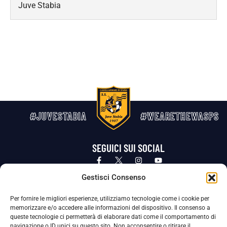
Juve Stabia
#JUVESTABIA
#WEARETHEWASPS
SEGUICI SUI SOCIAL
Privacy Policy
Cookie Policy
Termini e condizioni generali
Gestisci Consenso
Per fornire le migliori esperienze, utilizziamo tecnologie come i cookie per
La Società ha nominato il Responsabile della Protezione dei Dati Personali (DPO), figura specializzata che vigila sulle modalità
memorizzare e/o accedere alle informazioni del dispositivo. Il consenso a
adottate dalla nostra Società per tutelare i Suoi dati personali.
queste tecnologie ci permetterà di elaborare dati come il comportamento di
navigazione o ID unici su questo sito. Non acconsentire o ritirare il