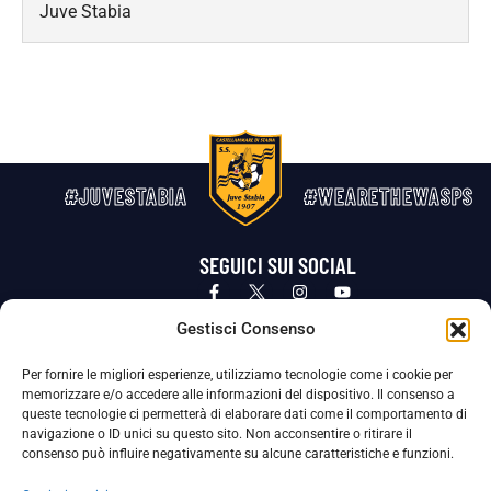
Juve Stabia
#JUVESTABIA
#WEARETHEWASPS
SEGUICI SUI SOCIAL
Privacy Policy
Cookie Policy
Termini e condizioni generali
Gestisci Consenso
Per fornire le migliori esperienze, utilizziamo tecnologie come i cookie per
La Società ha nominato il Responsabile della Protezione dei Dati Personali (DPO), figura specializzata che vigila sulle modalità
memorizzare e/o accedere alle informazioni del dispositivo. Il consenso a
adottate dalla nostra Società per tutelare i Suoi dati personali.
queste tecnologie ci permetterà di elaborare dati come il comportamento di
navigazione o ID unici su questo sito. Non acconsentire o ritirare il
Per contattare il DPO può scrivere a
consenso può influire negativamente su alcune caratteristiche e funzioni.
dpo@ssjuvestabia.it