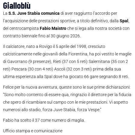
Gialloblù
La
S.S. Juve Stabia
comunica
di aver raggiunto l’accordo per
l’acquisizione delle prestazioni sportive, a titolo definitivo, dalla
Spal
,
del centrocampista
Fabio Maistro
che si lega alla nostra società con
contratto biennale
fino al 30 giugno 2026
.
Il calciatore, nato a Rovigo il 5 aprile del 1998, cresciuto
calcisticamente nelle giovanili della Fiorentina
, ha poi vestito le maglie
d
i
Gavorrano
(9 presenze)
,
Rieti
(37
con 5 reti)
Salernitana
(35 con 2
reti) Pescara (30 con 4 reti) Ascoli (32 con 3 reti) prima della sua
ultima esperienza alla Spal dove ha giocato 66 gare segnando 8 reti
.
Felice per la nuova avventura, queste sono le sue prime dichiarazioni:
“Sono molto contento di essere qua, ringrazio il direttore per la fiducia
che spero di ricambiare sul campo con le mie prestazioni. Vi aspetto
numerosi allo stadio, forza Juve Stabia, forza Vespe.”
Fabio ha scelto il 37 come numero di maglia.
Ufficio stampa e comunicazione