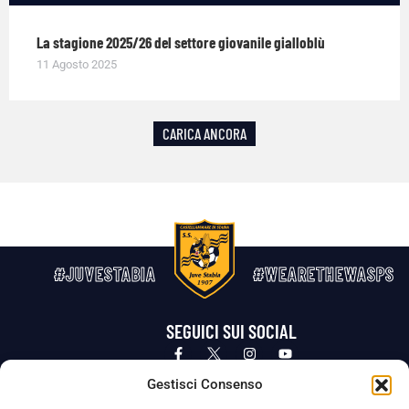
La stagione 2025/26 del settore giovanile gialloblù
11 Agosto 2025
CARICA ANCORA
#JUVESTABIA
#WEARETHEWASPS
SEGUICI SUI SOCIAL
Privacy Policy
Cookie Policy
Termini e condizioni generali
Gestisci Consenso