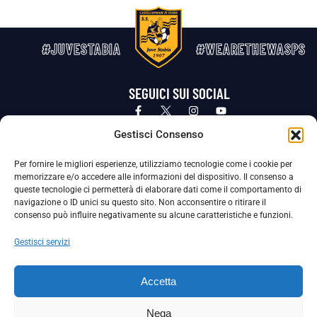
#JUVESTABIA
#WEARETHEWASPS
SEGUICI SUI SOCIAL
Privacy Policy
Cookie Policy
Termini e condizioni generali
Gestisci Consenso
Per fornire le migliori esperienze, utilizziamo tecnologie come i cookie per
La Società ha nominato il Responsabile della Protezione dei Dati Personali (DPO), figura specializzata che vigila sulle modalità
memorizzare e/o accedere alle informazioni del dispositivo. Il consenso a
adottate dalla nostra Società per tutelare i Suoi dati personali.
queste tecnologie ci permetterà di elaborare dati come il comportamento di
navigazione o ID unici su questo sito. Non acconsentire o ritirare il
Per contattare il DPO può scrivere a
consenso può influire negativamente su alcune caratteristiche e funzioni.
dpo@ssjuvestabia.it
Gestisci servizi
Può contattare sempre
dpo@ssjuvestabia.it
Accetta
anche per quanto riguarda la normativa vigente in materia di Whistleblowing.
Nega
La Società ha inoltre adottato un proprio Codice Etico, consultabile al seguente link: