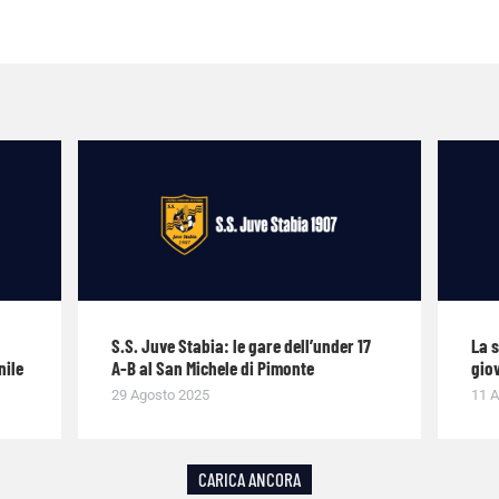
S.S. Juve Stabia: le gare dell’under 17
La 
nile
A-B al San Michele di Pimonte
giov
29 Agosto 2025
11 A
CARICA ANCORA