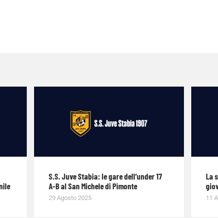
S.S. Juve Stabia: le gare dell’under 17
La 
nile
A-B al San Michele di Pimonte
giov
29 Agosto 2025
11 A