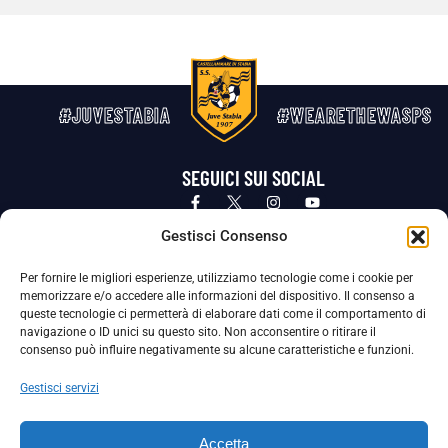
#JUVESTABIA
#WEARETHEWASPS
SEGUICI SUI SOCIAL
Privacy Policy
Cookie Policy
Termini e condizioni generali
Gestisci Consenso
Per fornire le migliori esperienze, utilizziamo tecnologie come i cookie per
La Società ha nominato il Responsabile della Protezione dei Dati Personali (DPO), figura specializzata che vigila sulle modalità
memorizzare e/o accedere alle informazioni del dispositivo. Il consenso a
adottate dalla nostra Società per tutelare i Suoi dati personali.
queste tecnologie ci permetterà di elaborare dati come il comportamento di
navigazione o ID unici su questo sito. Non acconsentire o ritirare il
Per contattare il DPO può scrivere a
consenso può influire negativamente su alcune caratteristiche e funzioni.
dpo@ssjuvestabia.it
Gestisci servizi
Può contattare sempre
dpo@ssjuvestabia.it
Accetta