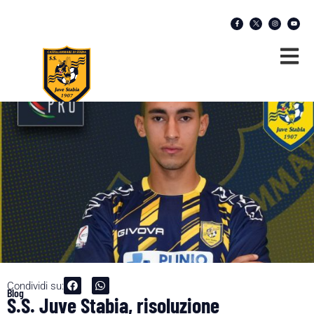
Condividi su:
Blog
S.S. Juve Stabia, risoluzione