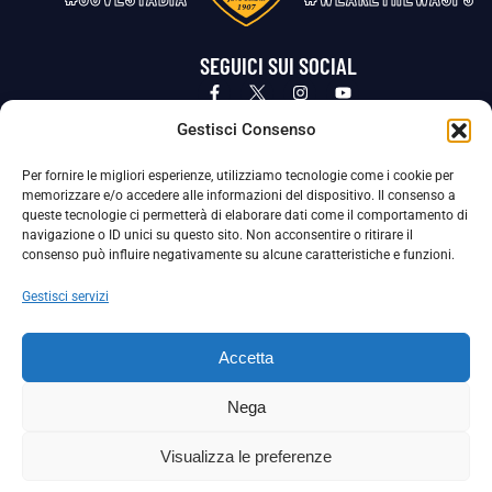
SEGUICI SUI SOCIAL
Privacy Policy
Cookie Policy
Termini e condizioni generali
Gestisci Consenso
Per fornire le migliori esperienze, utilizziamo tecnologie come i cookie per
La Società ha nominato il Responsabile della Protezione dei Dati Personali (DPO), figura specializzata che vigila sulle modalità
memorizzare e/o accedere alle informazioni del dispositivo. Il consenso a
adottate dalla nostra Società per tutelare i Suoi dati personali.
queste tecnologie ci permetterà di elaborare dati come il comportamento di
navigazione o ID unici su questo sito. Non acconsentire o ritirare il
Per contattare il DPO può scrivere a
consenso può influire negativamente su alcune caratteristiche e funzioni.
dpo@ssjuvestabia.it
Gestisci servizi
Può contattare sempre
dpo@ssjuvestabia.it
Accetta
anche per quanto riguarda la normativa vigente in materia di Whistleblowing.
Nega
La Società ha inoltre adottato un proprio Codice Etico, consultabile al seguente link:
Visualizza le preferenze
Scarica il Codice Etico