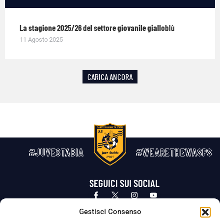
La stagione 2025/26 del settore giovanile gialloblù
11 Agosto 2025
CARICA ANCORA
#JUVESTABIA
#WEARETHEWASPS
SEGUICI SUI SOCIAL
Privacy Policy
Cookie Policy
Termini e condizioni generali
Gestisci Consenso