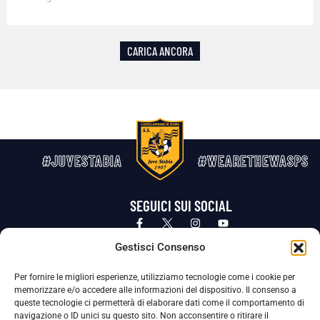
CARICA ANCORA
#JUVESTABIA
#WEARETHEWASPS
SEGUICI SUI SOCIAL
Privacy Policy
Cookie Policy
Termini e condizioni generali
Gestisci Consenso
Per fornire le migliori esperienze, utilizziamo tecnologie come i cookie per
La Società ha nominato il Responsabile della Protezione dei Dati Personali (DPO), figura specializzata che vigila sulle modalità
memorizzare e/o accedere alle informazioni del dispositivo. Il consenso a
adottate dalla nostra Società per tutelare i Suoi dati personali.
queste tecnologie ci permetterà di elaborare dati come il comportamento di
navigazione o ID unici su questo sito. Non acconsentire o ritirare il