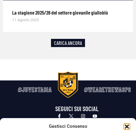
La stagione 2025/26 del settore giovanile gialloblù
11 Agosto 2025
CARICA ANCORA
#JUVESTABIA
#WEARETHEWASPS
SEGUICI SUI SOCIAL
Privacy Policy
Cookie Policy
Termini e condizioni generali
Gestisci Consenso