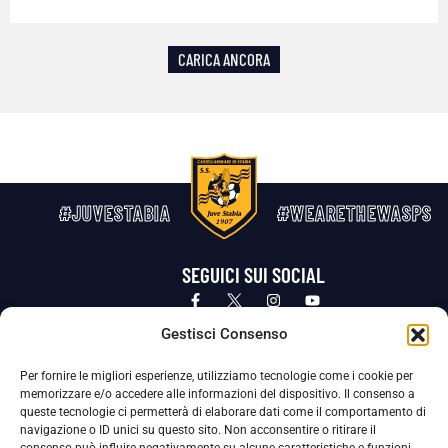
CARICA ANCORA
#JUVESTABIA
#WEARETHEWASPS
SEGUICI SUI SOCIAL
Privacy Policy
Cookie Policy
Termini e condizioni generali
Gestisci Consenso
Per fornire le migliori esperienze, utilizziamo tecnologie come i cookie per
La Società ha nominato il Responsabile della Protezione dei Dati Personali (DPO), figura specializzata che vigila sulle modalità
memorizzare e/o accedere alle informazioni del dispositivo. Il consenso a
adottate dalla nostra Società per tutelare i Suoi dati personali.
queste tecnologie ci permetterà di elaborare dati come il comportamento di
navigazione o ID unici su questo sito. Non acconsentire o ritirare il
Per contattare il DPO può scrivere a