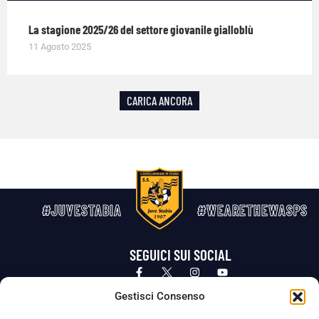
La stagione 2025/26 del settore giovanile gialloblù
11 Agosto 2025
CARICA ANCORA
#JUVESTABIA
#WEARETHEWASPS
SEGUICI SUI SOCIAL
Privacy Policy
Cookie Policy
Termini e condizioni generali
Gestisci Consenso