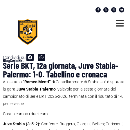
Condividi su:
Blog
SerieBkt
Serie BKT, 12a giornata, Juve Stabia-
Palermo: 1-0. Tabellino e cronaca
Allo stadio
“Romeo Menti
”
di Castellammare di Stabia si è disputata
la gara
J
uve Stabia-Palermo
, valevole per la sesta giornata del
campionato di Serie BKT 2025-2026, terminata con il risultato di 1-0
per le vespe.
Cosi in campo i due team:
Juve Stabia (3-5-2):
Confente; Ruggero, Giorgini, Bellich; Carissoni,