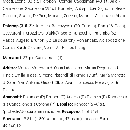
Mosti, Leone (33′ s.t. Pierobon), Correia, Cacciamani (48′ s.t. Baldi);
Candellone, Gabrielloni (25′ s.t. Burnete). A disp. Boer, Signorini, Reale,
Piscopo, Stabile, De Pieri, Maistro, Zuccon, Mannini. All. Ignazio Abate.
Palermp (3-5-2):
Joronen; Bereszynski (70’ Corona), Bani (46’ Peda),
Ceccaroni; Pierozzi (75’ Diakitè), Segre, Ranocchia, Palumbo (62’
Vasic), Augello; Brunori (62’ Le Douaron), Pohjanpalo. A disposizione:
Gomis, Bardi, Giovane, Veroli. All. FIlippo Inzaghi.
Marcatori:
37′ p.t. Cacciamani (J)
Arbitro:
Matteo Marchetti di Ostia Lido. I ass.: Mattia Regattieri di
Finale Emilia. II ass.: Simone Pistarelli di Fermo. IV uff.: Maria Marotta
di Sapri. Var: Antonio Giua di Olbia. Avar: Francesco Meraviglia di
Pistoia.
Ammoniti:
Palumbo (P) Brunori (P) Augello (P) Pierozzi (P) Ranocchia
(P) Candellone (P) Corona (P).
Espulso:
Ranocchia 46′ s.t.
(proteste/doppia ammonizione).
Recupero:
1’ pt, 5’ st
Spettatori:
3.814 (1.891 abbonati, 47 ospiti). Incasso: Euro
49.148,12.