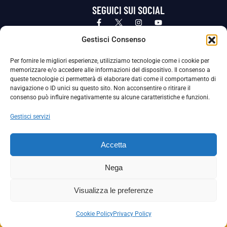
SEGUICI SUI SOCIAL
Privacy Policy
Cookie Policy
Termini e condizioni generali
Gestisci Consenso
Per fornire le migliori esperienze, utilizziamo tecnologie come i cookie per
La Società ha nominato il Responsabile della Protezione dei Dati Personali (DPO), figura specializzata che vigila sulle modalità
memorizzare e/o accedere alle informazioni del dispositivo. Il consenso a
adottate dalla nostra Società per tutelare i Suoi dati personali.
queste tecnologie ci permetterà di elaborare dati come il comportamento di
navigazione o ID unici su questo sito. Non acconsentire o ritirare il
Per contattare il DPO può scrivere a
consenso può influire negativamente su alcune caratteristiche e funzioni.
dpo@ssjuvestabia.it
Gestisci servizi
Può contattare sempre
dpo@ssjuvestabia.it
Accetta
anche per quanto riguarda la normativa vigente in materia di Whistleblowing.
Nega
La Società ha inoltre adottato un proprio Codice Etico, consultabile al seguente link:
Visualizza le preferenze
Scarica il Codice Etico
Cookie Policy
Privacy Policy
Copyright © 2024 – S.S. JUVE STABIA 1907 | P.IVA: 04246411211 | Tutti i diritti sono riservati | Made with
by
Rossi Web Media