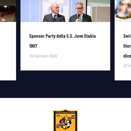
Sponsor Party della S.S. Juve Stabia
Seri
1907
Gior
dic
16 Gennaio 2026
27 D