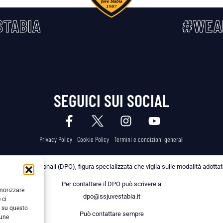
TABIA
#WEA
SEGUICI SUI SOCIAL
Privacy Policy
Cookie Policy
Termini e condizioni generali
 dei Dati Personali (DPO), figura specializzata che vigila sulle modalità adottate 
Per contattare il DPO può scrivere a
emorizzare
dpo@ssjuvestabia.it
 ci
i su questo
Può contattare sempre
cune