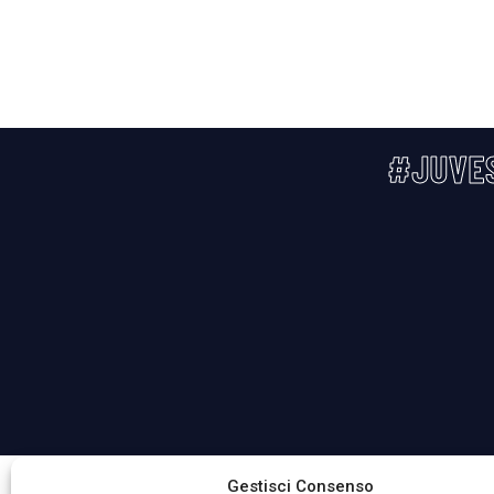
#JUVE
La Società ha nominato il Responsabile della Protezione 
Gestisci Consenso