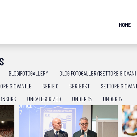
HOME
S
BLOG|FOTOGALLERY
BLOG|FOTOGALLERY|SETTORE GIOVANI
ORE GIOVANILE
SERIE C
SERIEBKT
SETTORE GIOVAN
ONSORS
UNCATEGORIZED
UNDER 15
UNDER 17