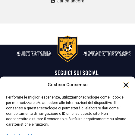
Carica ancora
#JUVESTABIA
#WEARETHEWASPS
SEGUICI SUI SOCIAL
Gestisci Consenso
Privacy Policy
Cookie Policy
Termini e condizioni generali
Per fornire le migliori esperienze, utilizziamo tecnologie come i cookie
per memorizzare e/o accedere alle informazioni del dispositivo. Il
La Società ha nominato il Responsabile della Protezione dei Dati Personali (DPO), figura specializzata che vigila sulle modalità adottate dalla
consenso a queste tecnologie ci permetterà di elaborare dati come il
nostra Società per tutelare i Suoi dati personali.
comportamento di navigazione o ID unici su questo sito. Non
acconsentire o ritirare il consenso può influire negativamente su alcune
Per contattare il DPO può scrivere a
caratteristiche e funzioni.
dpo@ssjuvestabia.it