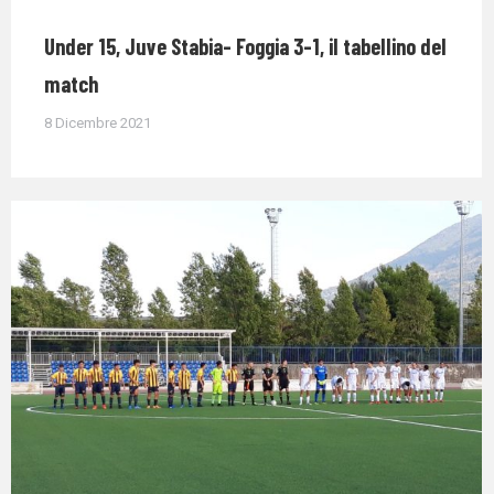
Under 15, Juve Stabia- Foggia 3-1, il tabellino del
match
8 Dicembre 2021