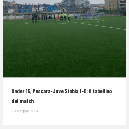
Under 15, Pescara-Juve Stabia 1-0: il tabellino
del match
19 Maggio 2024