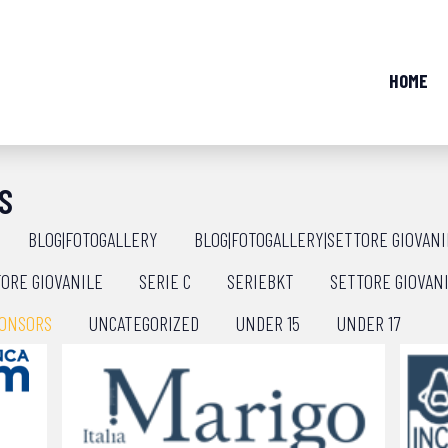
HOME
S
BLOG|FOTOGALLERY
BLOG|FOTOGALLERY|SETTORE GIOVANI
ORE GIOVANILE
SERIE C
SERIEBKT
SETTORE GIOVAN
ONSORS
UNCATEGORIZED
UNDER 15
UNDER 17