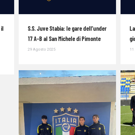
il
S.S. Juve Stabia: le gare dell’under
La
17 A-B al San Michele di Pimonte
gi
29 Agosto 2025
11