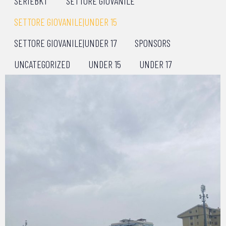
SERIEBKT
SETTORE GIOVANILE
SETTORE GIOVANILE|UNDER 15
SETTORE GIOVANILE|UNDER 17
SPONSORS
UNCATEGORIZED
UNDER 15
UNDER 17