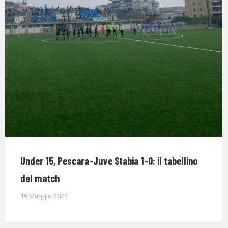
Under 15, Pescara-Juve Stabia 1-0: il tabellino
del match
19 Maggio 2024