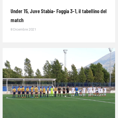
Under 15, Juve Stabia- Foggia 3-1, il tabellino del
match
8 Dicembre 2021