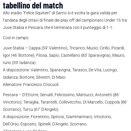
tabellino del match
Allo stadio “Felice Squitieri” di Sarno si è svolta la gara valida per
l’andata degli ottavi di finale dei play-off del campionato Under 15 tra
Juve Stabia e Pescara che è terminata con il punteggio di 1-1.
Così in campo:
Juve Stabia – Cappa (59′ Valentino), Tricarico, Muoio, Cirillo, Picardi,
Igor (46′ Bottone), Filosa, Sapio, Castellano (83′ Sparavigna), Mauro,
Iurio (59′ Iadanza).
A disposizione: Valentino, Sparavigna, Tarasco, De Vita, Luongo,
Iadanza, Bottone, Silvestri, Di Maio.
Allenatore: Francesco Criscuoli.
Pescara – D’Ettorre, Servalli, Felicissimo, Mattiucci, Antonetti (86′
Vincitorio), Tenaglia, Tarantelli, Collevecchio, Di Marcello, Coppola (86′
Scorrano), Turcu (67′ D’Angelo).
A disposizione: Fiorentino, Spinosi, Giammarinaro, Vincitorio,
Dell’Orso, Esposito, Spinelli, D’Angelo, Scorrano.