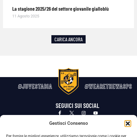
La stagione 2025/26 del settore giovanile gialloblù
11 Agosto 2025
CARICA ANCORA
#JUVESTABIA
#WEARETHEWASPS
SEGUICI SUI SOCIAL
Privacy Policy
Cookie Policy
Termini e condizioni generali
Gestisci Consenso
Per fornire le migliori esperienze, utilizziamo tecnologie come i cookie per