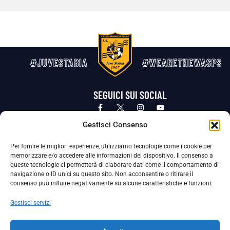
#JUVESTABIA
#WEARETHEWASPS
SEGUICI SUI SOCIAL
Privacy Policy
Cookie Policy
Termini e condizioni generali
Gestisci Consenso
Per fornire le migliori esperienze, utilizziamo tecnologie come i cookie per
La Società ha nominato il Responsabile della Protezione dei Dati Personali (DPO), figura specializzata che vigila sulle modalità
memorizzare e/o accedere alle informazioni del dispositivo. Il consenso a
adottate dalla nostra Società per tutelare i Suoi dati personali.
queste tecnologie ci permetterà di elaborare dati come il comportamento di
navigazione o ID unici su questo sito. Non acconsentire o ritirare il
Per contattare il DPO può scrivere a
consenso può influire negativamente su alcune caratteristiche e funzioni.
dpo@ssjuvestabia.it
Gestisci servizi
Può contattare sempre
dpo@ssjuvestabia.it