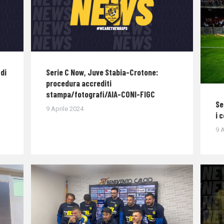
di
Serie C Now, Juve Stabia-Crotone:
procedura accrediti
stampa/fotografi/AIA-CONI-FIGC
Se
9 Aprile 2024
i 
9 A