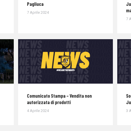
Pagliuca
Ju
ma
7 Aprile 2024
7 A
Comunicato Stampa – Vendita non
So
autorizzata di prodotti
Ju
4 Aprile 2024
3 A