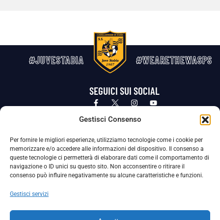
#JUVESTABIA
#WEARETHEWASPS
SEGUICI SUI SOCIAL
Privacy Policy
Cookie Policy
Termini e condizioni generali
Gestisci Consenso
Per fornire le migliori esperienze, utilizziamo tecnologie come i cookie per
La Società ha nominato il Responsabile della Protezione dei Dati Personali (DPO), figura specializzata che vigila sulle modalità
memorizzare e/o accedere alle informazioni del dispositivo. Il consenso a
adottate dalla nostra Società per tutelare i Suoi dati personali.
queste tecnologie ci permetterà di elaborare dati come il comportamento di
navigazione o ID unici su questo sito. Non acconsentire o ritirare il
Per contattare il DPO può scrivere a
consenso può influire negativamente su alcune caratteristiche e funzioni.
dpo@ssjuvestabia.it
Gestisci servizi
Può contattare sempre
dpo@ssjuvestabia.it