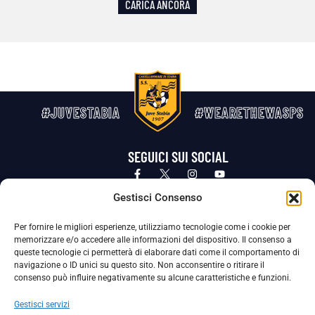
CARICA ANCORA
#JUVESTABIA
#WEARETHEWASPS
SEGUICI SUI SOCIAL
Privacy Policy
Cookie Policy
Termini e condizioni generali
Gestisci Consenso
Per fornire le migliori esperienze, utilizziamo tecnologie come i cookie per
La Società ha nominato il Responsabile della Protezione dei Dati Personali (DPO), figura specializzata che vigila sulle modalità
memorizzare e/o accedere alle informazioni del dispositivo. Il consenso a
adottate dalla nostra Società per tutelare i Suoi dati personali.
queste tecnologie ci permetterà di elaborare dati come il comportamento di
navigazione o ID unici su questo sito. Non acconsentire o ritirare il
Per contattare il DPO può scrivere a
consenso può influire negativamente su alcune caratteristiche e funzioni.
dpo@ssjuvestabia.it
Gestisci servizi