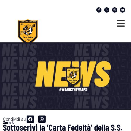
Condividi su:
Serie C
Sottoscrivi la ‘Carta Fedeltà’ della S.S.