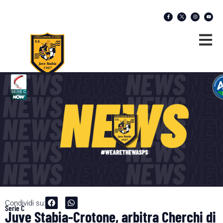
Condividi su:
Serie C
Juve Stabia-Crotone, arbitra Cherchi di