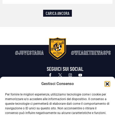
CARICA ANCORA
#JUVESTABIA
#WEARETHEWASPS
SEGUICI SUI SOCIAL
Privacy Policy
Cookie Policy
Termini e condizioni generali
Gestisci Consenso
Per fornire le migliori esperienze, utilizziamo tecnologie come i cookie per
La Società ha nominato il Responsabile della Protezione dei Dati Personali (DPO), figura specializzata che vigila sulle modalità
memorizzare e/o accedere alle informazioni del dispositivo. Il consenso a
adottate dalla nostra Società per tutelare i Suoi dati personali.
queste tecnologie ci permetterà di elaborare dati come il comportamento di
navigazione o ID unici su questo sito. Non acconsentire o ritirare il
Per contattare il DPO può scrivere a
consenso può influire negativamente su alcune caratteristiche e funzioni.