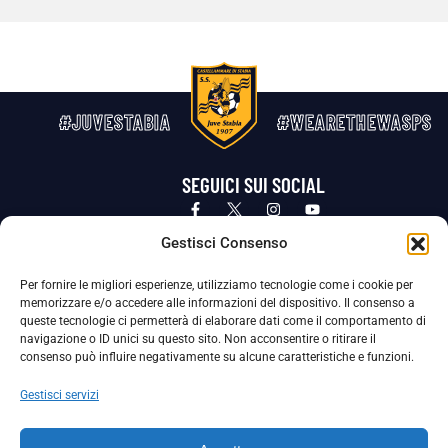
#JUVESTABIA
#WEARETHEWASPS
SEGUICI SUI SOCIAL
Privacy Policy
Cookie Policy
Termini e condizioni generali
Gestisci Consenso
Per fornire le migliori esperienze, utilizziamo tecnologie come i cookie per
La Società ha nominato il Responsabile della Protezione dei Dati Personali (DPO), figura specializzata che vigila sulle modalità
memorizzare e/o accedere alle informazioni del dispositivo. Il consenso a
adottate dalla nostra Società per tutelare i Suoi dati personali.
queste tecnologie ci permetterà di elaborare dati come il comportamento di
navigazione o ID unici su questo sito. Non acconsentire o ritirare il
Per contattare il DPO può scrivere a
consenso può influire negativamente su alcune caratteristiche e funzioni.
dpo@ssjuvestabia.it
Gestisci servizi
Può contattare sempre
dpo@ssjuvestabia.it