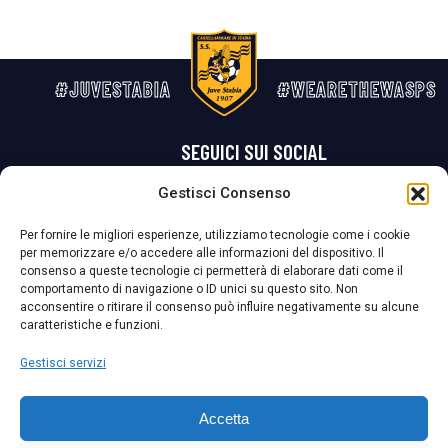
#JUVESTABIA
#WEARETHEWASPS
SEGUICI SUI SOCIAL
Gestisci Consenso
Privacy Policy
Cookie Policy
Termini e condizioni generali
Per fornire le migliori esperienze, utilizziamo tecnologie come i cookie
per memorizzare e/o accedere alle informazioni del dispositivo. Il
La Società ha nominato il Responsabile della Protezione dei Dati Personali (DPO), figura specializzata che vigila sulle modalità adottate dalla
consenso a queste tecnologie ci permetterà di elaborare dati come il
nostra Società per tutelare i Suoi dati personali.
comportamento di navigazione o ID unici su questo sito. Non
acconsentire o ritirare il consenso può influire negativamente su alcune
Per contattare il DPO può scrivere a
caratteristiche e funzioni.
dpo@ssjuvestabia.it
Gestisci servizi
Può contattare sempre
dpo@ssjuvestabia.it
Accetta
anche per quanto riguarda la normativa vigente in materia di Whistleblowing.