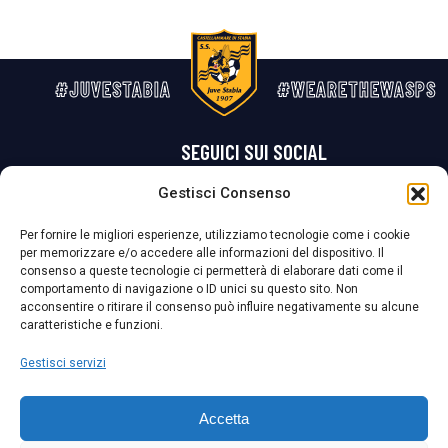
#JUVESTABIA
#WEARETHEWASPS
SEGUICI SUI SOCIAL
Gestisci Consenso
Privacy Policy
Cookie Policy
Termini e condizioni generali
Per fornire le migliori esperienze, utilizziamo tecnologie come i cookie
per memorizzare e/o accedere alle informazioni del dispositivo. Il
La Società ha nominato il Responsabile della Protezione dei Dati Personali (DPO), figura specializzata che vigila sulle modalità adottate dalla
consenso a queste tecnologie ci permetterà di elaborare dati come il
nostra Società per tutelare i Suoi dati personali.
comportamento di navigazione o ID unici su questo sito. Non
acconsentire o ritirare il consenso può influire negativamente su alcune
Per contattare il DPO può scrivere a
caratteristiche e funzioni.
dpo@ssjuvestabia.it
Gestisci servizi
Può contattare sempre
dpo@ssjuvestabia.it
Accetta
anche per quanto riguarda la normativa vigente in materia di Whistleblowing.