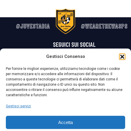
#JUVESTABIA
#WEARETHEWASPS
SEGUICI SUI SOCIAL
Gestisci Consenso
Privacy Policy
Cookie Policy
Termini e condizioni generali
Per fornire le migliori esperienze, utilizziamo tecnologie come i cookie
per memorizzare e/o accedere alle informazioni del dispositivo. Il
La Società ha nominato il Responsabile della Protezione dei Dati Personali (DPO), figura specializzata che vigila sulle modalità adottate dalla
consenso a queste tecnologie ci permetterà di elaborare dati come il
nostra Società per tutelare i Suoi dati personali.
comportamento di navigazione o ID unici su questo sito. Non
acconsentire o ritirare il consenso può influire negativamente su alcune
Per contattare il DPO può scrivere a
caratteristiche e funzioni.
dpo@ssjuvestabia.it
Gestisci servizi
Può contattare sempre
dpo@ssjuvestabia.it
Accetta
anche per quanto riguarda la normativa vigente in materia di Whistleblowing.