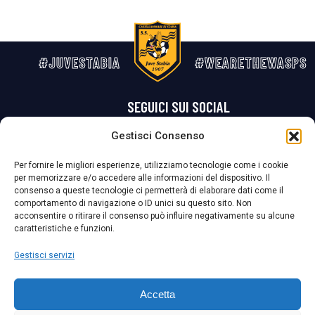
#JUVESTABIA
#WEARETHEWASPS
SEGUICI SUI SOCIAL
Gestisci Consenso
Privacy Policy
Cookie Policy
Termini e condizioni generali
Per fornire le migliori esperienze, utilizziamo tecnologie come i cookie
per memorizzare e/o accedere alle informazioni del dispositivo. Il
La Società ha nominato il Responsabile della Protezione dei Dati Personali (DPO), figura specializzata che vigila sulle modalità adottate dalla
consenso a queste tecnologie ci permetterà di elaborare dati come il
nostra Società per tutelare i Suoi dati personali.
comportamento di navigazione o ID unici su questo sito. Non
acconsentire o ritirare il consenso può influire negativamente su alcune
Per contattare il DPO può scrivere a
caratteristiche e funzioni.
dpo@ssjuvestabia.it
Gestisci servizi
Può contattare sempre
dpo@ssjuvestabia.it
Accetta
anche per quanto riguarda la normativa vigente in materia di Whistleblowing.