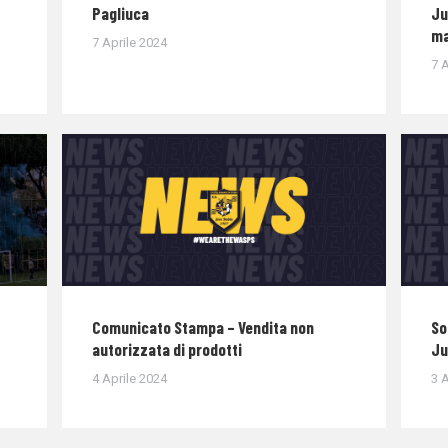
Pagliuca
Ju
ma
7 Aprile 2024
7 A
Comunicato Stampa – Vendita non
So
autorizzata di prodotti
Ju
4 Aprile 2024
3 A