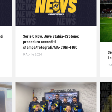
di
Serie C Now, Juve Stabia-Crotone:
procedura accrediti
stampa/fotografi/AIA-CONI-FIGC
Se
9 Aprile 2024
i 
9 A