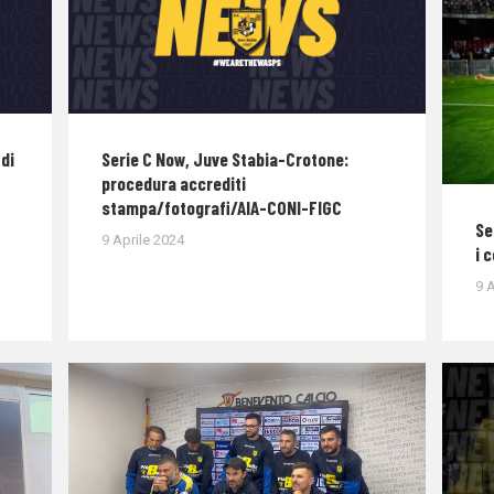
di
Serie C Now, Juve Stabia-Crotone:
procedura accrediti
stampa/fotografi/AIA-CONI-FIGC
Se
9 Aprile 2024
i 
9 A