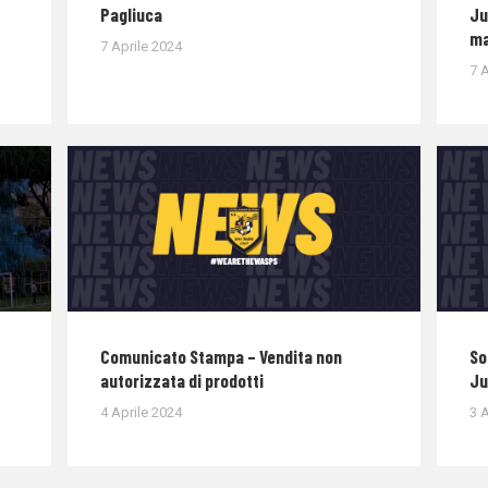
Pagliuca
Ju
ma
7 Aprile 2024
7 A
Comunicato Stampa – Vendita non
So
autorizzata di prodotti
Ju
4 Aprile 2024
3 A