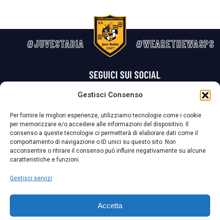
#JUVESTABIA
#WEARETHEWASPS
SEGUICI SUI SOCIAL
Gestisci Consenso
Privacy Policy
Cookie Policy
Termini e condizioni generali
Per fornire le migliori esperienze, utilizziamo tecnologie come i cookie
per memorizzare e/o accedere alle informazioni del dispositivo. Il
La Società ha nominato il Responsabile della Protezione dei Dati Personali (DPO), figura specializzata che vigila sulle modalità adottate dalla
consenso a queste tecnologie ci permetterà di elaborare dati come il
nostra Società per tutelare i Suoi dati personali.
comportamento di navigazione o ID unici su questo sito. Non
acconsentire o ritirare il consenso può influire negativamente su alcune
Per contattare il DPO può scrivere a
caratteristiche e funzioni.
dpo@ssjuvestabia.it
Gestisci servizi
Può contattare sempre
dpo@ssjuvestabia.it
Accetta
anche per quanto riguarda la normativa vigente in materia di Whistleblowing.