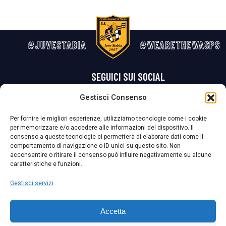
#JUVESTABIA
#WEARETHEWASPS
SEGUICI SUI SOCIAL
Gestisci Consenso
Privacy Policy
Cookie Policy
Termini e condizioni generali
Per fornire le migliori esperienze, utilizziamo tecnologie come i cookie
per memorizzare e/o accedere alle informazioni del dispositivo. Il
La Società ha nominato il Responsabile della Protezione dei Dati Personali (DPO), figura specializzata che vigila sulle modalità adottate dalla
consenso a queste tecnologie ci permetterà di elaborare dati come il
nostra Società per tutelare i Suoi dati personali.
comportamento di navigazione o ID unici su questo sito. Non
acconsentire o ritirare il consenso può influire negativamente su alcune
Per contattare il DPO può scrivere a
caratteristiche e funzioni.
dpo@ssjuvestabia.it
Gestisci servizi
Può contattare sempre
dpo@ssjuvestabia.it
Accetta
anche per quanto riguarda la normativa vigente in materia di Whistleblowing.